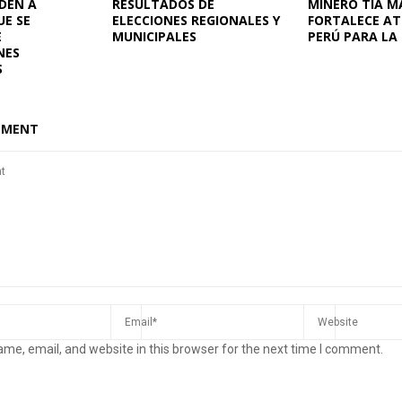
DEN A
RESULTADOS DE
MINERO TÍA M
UE SE
ELECCIONES REGIONALES Y
FORTALECE AT
E
MUNICIPALES
PERÚ PARA LA
NES
S
MMENT
me, email, and website in this browser for the next time I comment.