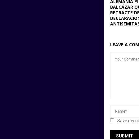
ALEMANIA PI
BALCÁZAR Q
RETRACTE D
DECLARACIO
ANTISEMITA
LEAVE A CO
Save my na