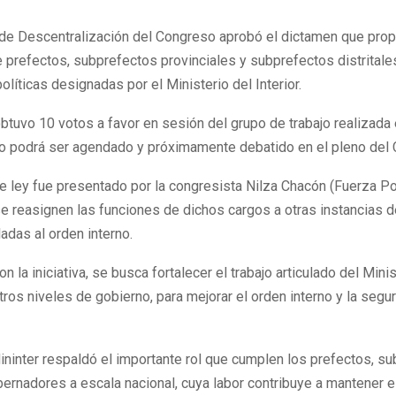
de Descentralización del Congreso aprobó el dictamen que prop
e prefectos, subprefectos provinciales y subprefectos distrital
olíticas designadas por el Ministerio del Interior.
btuvo 10 votos a favor en sesión del grupo de trabajo realizada
 podrá ser agendado y próximamente debatido en el pleno del 
e ley fue presentado por la congresista Nilza Chacón (Fuerza Po
e reasignen las funciones de dichos cargos a otras instancias d
ladas al orden interno.
n la iniciativa, se busca fortalecer el trabajo articulado del Minis
otros niveles de gobierno, para mejorar el orden interno y la segu
Mininter respaldó el importante rol que cumplen los prefectos, s
ernadores a escala nacional, cuya labor contribuye a mantener e