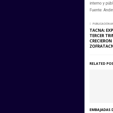
interno y púb
Fuente: Andi
PUBLICACIÓN A
TACNA: EX
TERCER TRI
CRECIERON 
ZOFRATAC
RELATED PO
EMBAJADAS D