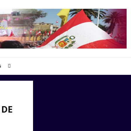
S
 DE