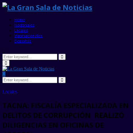
Home
Nacionales
Locales
Internacionales
Deportes
Search
for:
Search
Primary
Menu
Search
for:
Search
Locales
TACNA: FISCALÍA ESPECIALIZADA EN
DELITOS DE CORRUPCIÓN REALIZÓ
DILIGENCIAS EN OFICINAS DE