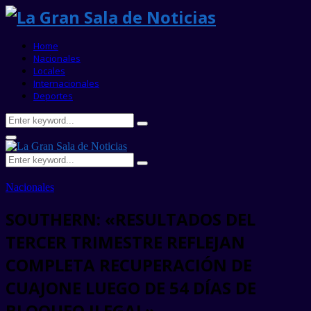
Home
Nacionales
Locales
Internacionales
Deportes
Search
Search
for:
Primary
Menu
Search
Search
for:
Nacionales
SOUTHERN: «RESULTADOS DEL
TERCER TRIMESTRE REFLEJAN
COMPLETA RECUPERACIÓN DE
CUAJONE LUEGO DE 54 DÍAS DE
BLOQUEO ILEGAL»