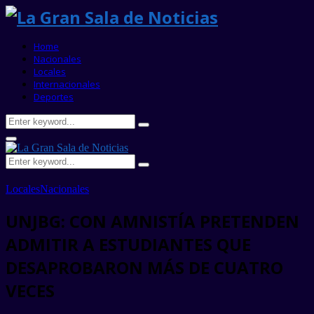
Home
Nacionales
Locales
Internacionales
Deportes
Search
Search
for:
Primary
Menu
Search
Search
for:
Locales
Nacionales
UNJBG: CON AMNISTÍA PRETENDEN
ADMITIR A ESTUDIANTES QUE
DESAPROBARON MÁS DE CUATRO
VECES