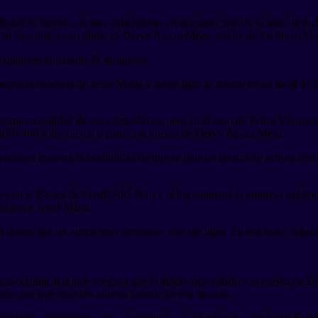
 Salud se reunió con seis trabajadores en el cuarto piso de la sede de dic
ta bancaria, cuyo titular es Dervy Apaza Meza, madre de los hijos del 
bajadores el pasado 31 de agosto.
agencia bancaria de Jesús María y luego hizo lo mismo en un local de L
isma modalidad de sus compañeros, pero en el caso de Pedro Vásquez Es
tal 98 400 soles fueron a parar a la cuenta de Dervy Apaza Meza.
epósitos muestra la posibilidad de que se trate de lavado de activos o el
 en el Banco de Crédito del Perú y al día siguiente la empresa del doc
trito de Jesús María.
l dinero por un «tema muy personal» con sus hijas. En esa línea, señaló 
rama dominical donde aseguró que el dinero depositado a la cuenta de D
ocer por qué ellos decidieron hacerlo de esa manera.
oridades competentes. Soy un médico con 15 años al servicio del Estad