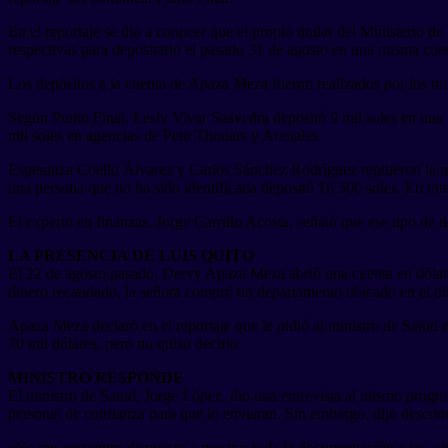
En el reportaje se dio a conocer que el propio titular del Ministerio de
respectivas para depositarlo el pasado 31 de agosto en una misma cuen
Los depósitos a la cuenta de Apaza Meza fueron realizados por los tra
Según Punto Final, Lesly Vivar Saavedra depositó 9 mil soles en una 
mil soles en agencias de Petit Thouars y Arenales.
Esperanza Coello Álvarez y Carlos Sánchez Rodríguez repitieron la m
una persona que no ha sido identificada depositó 16 500 soles. En to
El experto en finanzas, Jorge Carrillo Acosta, señaló que ese tipo de d
LA PRESENCIA DE LUIS QUITO
El 22 de agosto pasado, Dervy Apaza Meza abrió una cuenta en dólares
dinero recaudado, la señora compró un departamento ubicado en el dis
Apaza Meza declaró en el reportaje que le pidió al ministro de Salud e
70 mil dólares, pero no quiso decirlo.
MINISTRO RESPONDE
El ministro de Salud, Jorge López, dio una entrevista al mismo prog
personal de confianza para que lo enviaran. Sin embargo, dijo descon
«Yo me encuentro dispuesto a mostrar toda la documentación a las aut