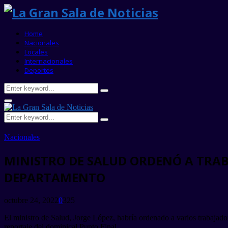
Home
Nacionales
Locales
Internacionales
Deportes
Search
Search
for:
Primary
Menu
Search
Search
for:
Nacionales
MINISTRO DE SALUD ORDENÓ A TRAB
DEPARTAMENTO
octubre 24, 2022
0
325
El ministro de Salud, Jorge López, habría ordenado a varios trabajad
reportaje del dominical Punto Final.