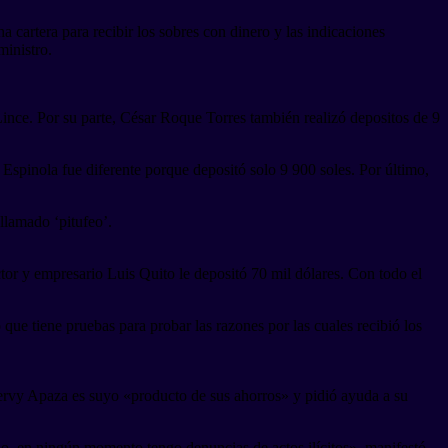
ha cartera para recibir los sobres con dinero y las indicaciones
ministro.
ince. Por su parte, César Roque Torres también realizó depositos de 9
pinola fue diferente porque depositó solo 9 900 soles. Por último,
 llamado ‘pitufeo’.
tor y empresario Luis Quito le depositó 70 mil dólares. Con todo el
que tiene pruebas para probar las razones por las cuales recibió los
ervy Apaza es suyo «producto de sus ahorros» y pidió ayuda a su
o, en ningún momento tengo denuncias de actos ilícitos», manifestó.