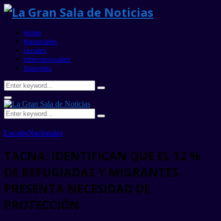
Home
Nacionales
Locales
Internacionales
Deportes
Search
Search
for:
Primary
Menu
Search
Search
for:
Locales
Nacionales
TACNA: IDENTIFICAN QUE EL 12 %
DE REFUGIADAS Y MIGRANTES
PRESENTA NECESIDAD DE
PROTECCIÓN