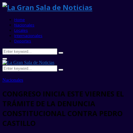
Home
Nacionales
Locales
Internacionales
Deportes
Search
Search
for:
Primary
Menu
Search
Search
for:
Nacionales
CONGRESO INICIA ESTE VIERNES EL
TRÁMITE DE LA DENUNCIA
CONSTITUCIONAL CONTRA PEDRO
CASTILLO