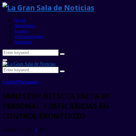
Home
Nacionales
Locales
Internacionales
Deportes
Search
Search
for:
Primary
Menu
Search
Search
for:
Locales
Nacionales
MINCETUR DETECTA FALTA DE
PERSONAL Y DEFICIENCIAS EN
CONTROL FRONTERIZO
octubre 12, 2022
0
369