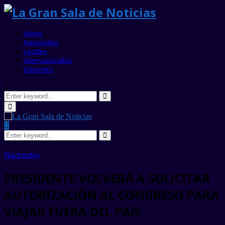
Home
Nacionales
Locales
Internacionales
Deportes
Search
for:
Search
Primary
Menu
Search
for:
Search
Nacionales
PRESIDENTE VOLVERÁ A SOLICITAR
AUTORIZACIÓN AL CONGRESO PARA
VIAJAR FUERA DEL PAÍS