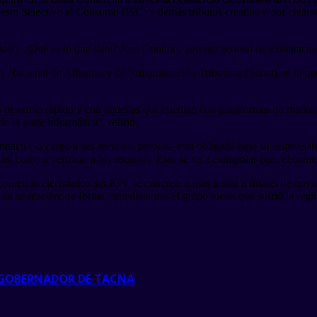
to Selectivo al Consumo (ISC) y demás tributos creados y por crearse
do. ¿Qué es lo que falta? José Condori, gerente general de Zofratacna, 
 Nacional de Aduanas y de Administración Tributaria (Sunat) en la que
de envío rápido y con aquellas que cuentan con plataformas de market pl
 la parte informática”, refirió.
atacna -a cargo a sus recursos propios- está obligada bajo su responsabi
así como a verificar a los usuarios. Esto se va a extrapolar para el comer
omercio electrónico sin IGV se concrete a más tardar a finales de nov
 se reactive de forma inmediata tras el golpe fuerte que sufrió la reg
E GOBERNADOR DE TACNA