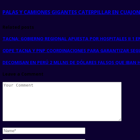
PALAS Y CAMIONES GIGANTES CATERPILLAR EN CUAJ
Related posts
TACNA: GOBIERNO REGIONAL APUESTA POR HOSPITALES II 1 E
ODPE TACNA Y PNP COORDINACIONES PARA GARANTIZAR SEGU
DECOMISAN EN PERÚ 2 MLLNS DE DÓLARES FALSOS QUE IBAN H
Leave a Comment