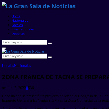
Home
Nacionales
Locales
Internacionales
Deportes
Search
Search
for:
Primary
Menu
Search
Search
for:
Locales
Nacionales
ZONA FRANCA DE TACNA SE PREPAR
octubre 7, 2022
0
536
Hace un año se presentó un proyecto de ley en el Congreso de la Rep
Impuesto General a las Ventas (IGV) en la Zona Comercial de la región
Así, se dio luz verde a que las personas naturales en el país pueden a