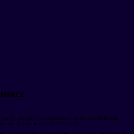
MMERCE
na. ¿La consigna? Que se autorice el comercio electrónico sin
osto del 2022 se publicó la ley (N° 31543).
bienes. Y se especifica que estas operaciones comerciales no estarán