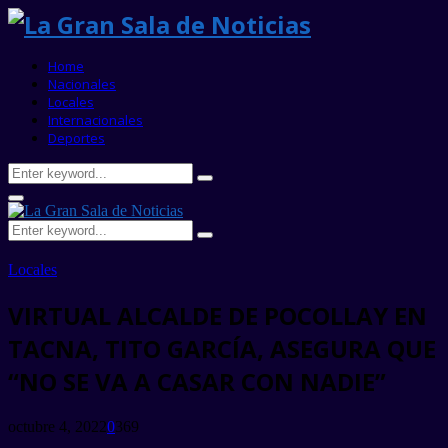
Home
Nacionales
Locales
Internacionales
Deportes
Search
Search
for:
Primary
Menu
Search
Search
for:
Locales
VIRTUAL ALCALDE DE POCOLLAY EN
TACNA, TITO GARCÍA, ASEGURA QUE
“NO SE VA A CASAR CON NADIE”
octubre 4, 2022
0
369