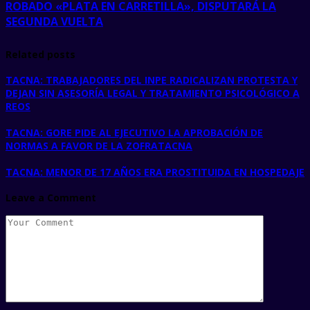
ROBADO «PLATA EN CARRETILLA», DISPUTARÁ LA
SEGUNDA VUELTA
Related posts
TACNA: TRABAJADORES DEL INPE RADICALIZAN PROTESTA Y
DEJAN SIN ASESORÍA LEGAL Y TRATAMIENTO PSICOLÓGICO A
REOS
TACNA: GORE PIDE AL EJECUTIVO LA APROBACIÓN DE
NORMAS A FAVOR DE LA ZOFRATACNA
TACNA: MENOR DE 17 AÑOS ERA PROSTITUIDA EN HOSPEDAJE
Leave a Comment