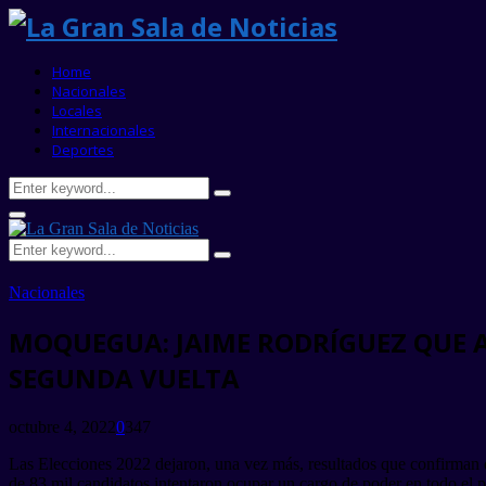
Home
Nacionales
Locales
Internacionales
Deportes
Search
Search
for:
Primary
Menu
Search
Search
for:
Nacionales
MOQUEGUA: JAIME RODRÍGUEZ QUE A
SEGUNDA VUELTA
octubre 4, 2022
0
347
Las Elecciones 2022 dejaron, una vez más, resultados que confirman q
de 83 mil candidatos intentaron ocupar un cargo de poder en todo el p