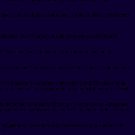
ndidatos Jaime Rodríguez (Kausachun) y Gilia Gutiérrez (Somos Perú).
amocho’, tiene 71 años y postula por tercera vez al Gobierno
el 2014, en el centro poblado de San Antonio, de la ciudad de
í, efectivamente. Y la gestión anterior se robó, pues, en volquetadas. Y
a y obligación. Sin embargo, logró pagar 13 mil 750 soles entre la
tado para el ejercicio de cargo público. Sin embargó, en mayo de este
e denunciará a Fernando Olivera por calificarla de ser «integrantes
ropagación de la pandemia de la covid-19, cuando era prefecta regional
an garantizar los recursos hídricos necesarios para la ampliación
eres.