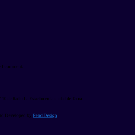
e I comment.
7.10 de Radio La Estación en la ciudad de Tacna.
 and Developed by
PenciDesign