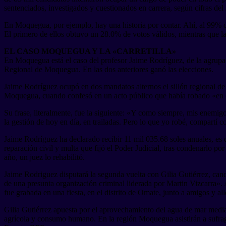
sentenciados, investigados y cuestionados en carrera, según cifras de
En Moquegua, por ejemplo, hay una historia por contar. Ahí, al 99% d
El primero de ellos obtuvo un 28.0% de votos válidos, mientras que l
EL CASO MOQUEGUA Y LA «CARRETILLA»
En Moquegua está el caso del profesor Jaime Rodríguez, de la agrupa
Regional de Moquegua. En las dos anteriores ganó las elecciones.
Jaime Rodríguez ocupó en dos mandatos alternos el sillón regional de
Moquegua, cuando confesó en un acto público que había robado «en ca
Su frase, literalmente, fue la siguiente: «Y como siempre, mis enemigos
la gestión de hoy en día, en trailadas. Pero lo que yo robé, compartí c
Jaime Rodríguez ha declarado recibir 11 mil 035.68 soles anuales, es 
reparación civil y multa que fijó el Poder Judicial, tras condenarlo p
año, un juez lo rehabilitó.
Jaime Rodriguez disputará la segunda vuelta con Gilia Gutiérrez, can
de una presunta organización criminal liderada por Martin Vizcarra». A
fue grabada en una fiesta, en el distrito de Omate, junto a amigos y all
Gilia Gutiérrez apuesta por el aprovechamiento del agua de mar median
agrícola y consumo humano. En la región Moquegua asistirán a sufrag