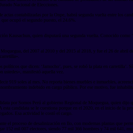
l Jurado Nacional de Elecciones.
e actas contabilizadas por la Onpe, habrá segunda vuelta entre los ca
a que ocupó el segundo puesto, el 24.6%.
ción Kausachun, quien disputará una segunda vuelta. Conocido como ‘J
 Moquegua, del 2007 al 2010 y del 2015 al 2018, y fue el 26 de abril d
rretilla».
 políticos que dicen: ‘Jamocho’, pues, se robó la plata en carretilla’. S
on ustedes», manifestó aquella vez.
decir 919 soles al mes. No reporta bienes muebles e inmuebles, acreenci
or nombramiento indebido en cargo público. Por ese motivo, fue inhabili
didata por Somos Perú al gobierno Regional de Moquegua, quien dijo qu
 esta candidata se le cuestiona porque en el 2020, en el inicio de la p
egados. Esa actividad le costó el cargo.
te el proceso de desalinización en Ilo, con modernas plantas que permit
ar 152 mil 007 electores, siendo 77 mil 366 hombres y 74 mil 641, muj