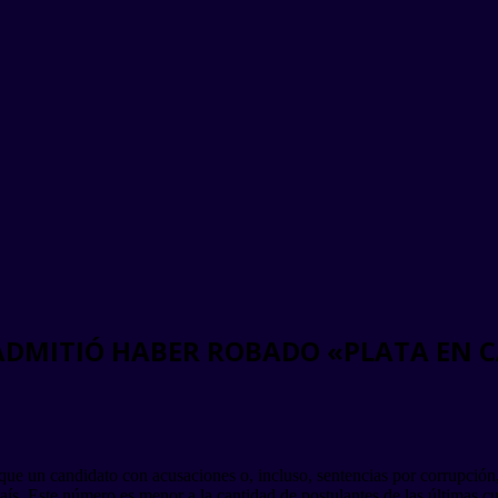
DMITIÓ HABER ROBADO «PLATA EN C
ue un candidato con acusaciones o, incluso, sentencias por corrupción
aís. Este número es menor a la cantidad de postulantes de las últimas 