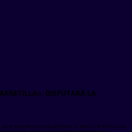
ARRETILLA», DISPUTARÁ LA
, puede ganar unos votos sin problemas. El último 2 de octubre, más
cuatro elecciones, aunque con los mismos antecedentes con