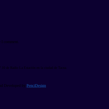
e I comment.
7.10 de Radio La Estación en la ciudad de Tacna.
 and Developed by
PenciDesign