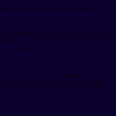
 % de los votos válidos (1,617), le sigue el candidato de Movimiento
tipé con 12.295 % y en cuarto lugar la lista de Banderas
el 25.39 %, en segundo puesto Kenny Menéndez Copaja de Fuerza
pular con 12.79 %. Cabe indicar que ONPE aún no procesa las actas
empre Tacna.
ue de 193,471 es decir el 81.17 %.
o válidos; en el distrito Ciudad Nueva el candidato Walter Cardoza
ganó Hugo García de Siempre Tacna con el 25.25 %; en Calana el
67 %; en Pachía César Huayta Tintaya de Frente Esperanza con el
 27.88 % y en Palca, Víctor Yufra de Frente Esperanza con 31.7 %.