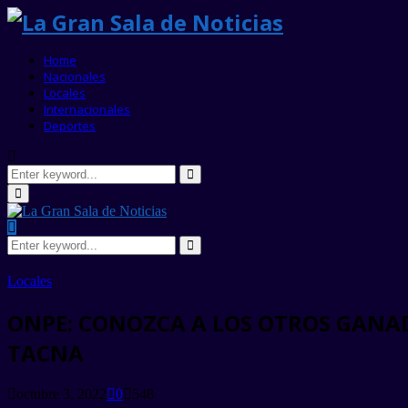
Home
Nacionales
Locales
Internacionales
Deportes
Search
for:
Search
Primary
Menu
Search
for:
Search
Locales
ONPE: CONOZCA A LOS OTROS GANADO
TACNA
octubre 3, 2022
0
548