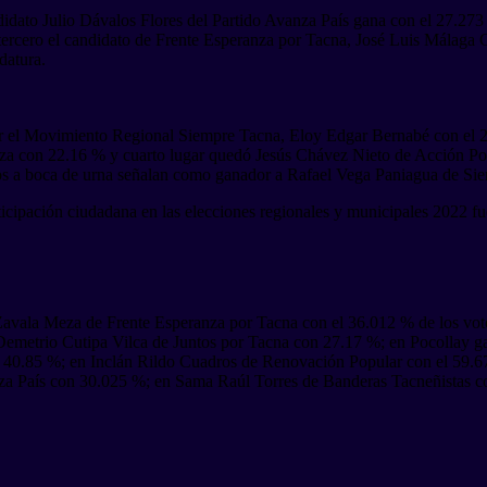
didato Julio Dávalos Flores del Partido Avanza País gana con el 27.273
rcero el candidato de Frente Esperanza por Tacna, José Luis Málaga Cu
datura.
o por el Movimiento Regional Siempre Tacna, Eloy Edgar Bernabé con 
nza con 22.16 % y cuarto lugar quedó Jesús Chávez Nieto de Acción Po
ados a boca de urna señalan como ganador a Rafael Vega Paniagua de Si
rticipación ciudadana en las elecciones regionales y municipales 2022 f
l Zavala Meza de Frente Esperanza por Tacna con el 36.012 % de los vot
Demetrio Cutipa Vilca de Juntos por Tacna con 27.17 %; en Pocollay 
el 40.85 %; en Inclán Rildo Cuadros de Renovación Popular con el 59.
 País con 30.025 %; en Sama Raúl Torres de Banderas Tacneñistas con