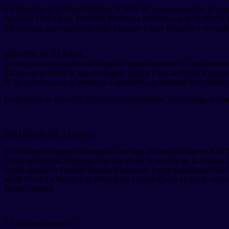
En la provincia de Jorge Basadre, al 80 % de actas procesadas, el can
Regional Viva Tacna, Edilberto Parihuana Mamani con el 19.093 %, te
Tacneñistas, cuyo candidato Iván Maquera López renunció a su candi
PROVINCIA TARATA
En esta provincia andina de la región, resultó ganador el candidat
Tacna con el 24.86 %, tercero Angela Quispe Cruz de Frente Espera
de las elecciones en la provincia Candarave, sin embargo los result
En la región se tuvo 287,320 electores habilitados, sin embargo la pa
DISTRITOS DE TACNA
En el distrito Gregorio Albarracín Lanchipa el virtual alcalde es Nie
Chura del Partido Podemos Perú con 21.86 %; en Alto de la Alianza 
virtual alcalde es Enrique Taquila Huarina de Frente Esperanza con 
46.88 %; en La Yarada Los Palos ganó Samuel Cueva Huisa de Avanza
Fuente: Andina
Publicación anterior