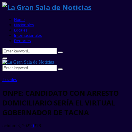
Home
Nacionales
Locales
Internacionales
Deportes
Search
Search
for:
Primary
Menu
Search
Search
for:
Locales
ONPE: CANDIDATO CON ARRESTO
DOMICILIARIO SERÍA EL VIRTUAL
GOBERNADOR DE TACNA
octubre 3, 2022
0
378