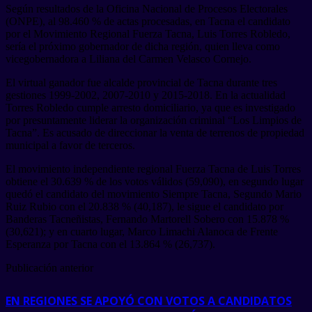
Según resultados de la Oficina Nacional de Procesos Electorales
(ONPE), al 98.460 % de actas procesadas, en Tacna el candidato
por el Movimiento Regional Fuerza Tacna, Luis Torres Robledo,
sería el próximo gobernador de dicha región, quien lleva como
vicegobernadora a Liliana del Carmen Velasco Cornejo.
El virtual ganador fue alcalde provincial de Tacna durante tres
gestiones 1999-2002, 2007-2010 y 2015-2018. En la actualidad
Torres Robledo cumple arresto domiciliario, ya que es investigado
por presuntamente liderar la organización criminal “Los Limpios de
Tacna”. Es acusado de direccionar la venta de terrenos de propiedad
municipal a favor de terceros.
El movimiento independiente regional Fuerza Tacna de Luis Torres
obtiene el 30.639 % de los votos válidos (59,090), en segundo lugar
quedó el candidato del movimiento Siempre Tacna, Segundo Mario
Ruiz Rubio con el 20.838 % (40,187), le sigue el candidato por
Banderas Tacneñistas, Fernando Martorell Sobero con 15.878 %
(30,621); y en cuarto lugar, Marco Limachi Alanoca de Frente
Esperanza por Tacna con el 13.864 % (26,737).
Publicación anterior
EN REGIONES SE APOYÓ CON VOTOS A CANDIDATOS