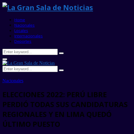
Home
Nacionales
Locales
Internacionales
Deportes
Search
Search
for:
Primary
Menu
Search
Search
for:
Nacionales
ELECCIONES 2022: PERÚ LIBRE
PERDIÓ TODAS SUS CANDIDATURAS
REGIONALES Y EN LIMA QUEDÓ
ÚLTIMO PUESTO