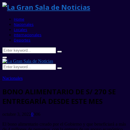
Home
Nacionales
Locales
Internacionales
Deportes
Search
Search
for:
Primary
Menu
Search
Search
for:
Nacionales
BONO ALIMENTARIO DE S/ 270 SE
ENTREGARÍA DESDE ESTE MES
octubre 3, 2022
0
306
El bono alimentario creado por el Gobierno y que beneficiará a más
de 4 millones de peruanos, con la entrega de un apoyo económico