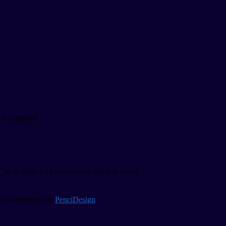
e I comment.
7.10 de Radio La Estación en la ciudad de Tacna.
 and Developed by
PenciDesign