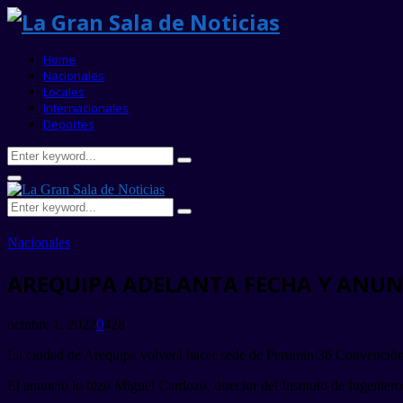
Home
Nacionales
Locales
Internacionales
Deportes
Search
Search
for:
Primary
Menu
Search
Search
for:
Nacionales
AREQUIPA ADELANTA FECHA Y ANUN
octubre 1, 2022
0
428
La ciudad de Arequipa volverá hacer sede de Perumin 36 Convención M
El anuncio lo hizo Miguel Cardozo, director del Instituto de Ingenier