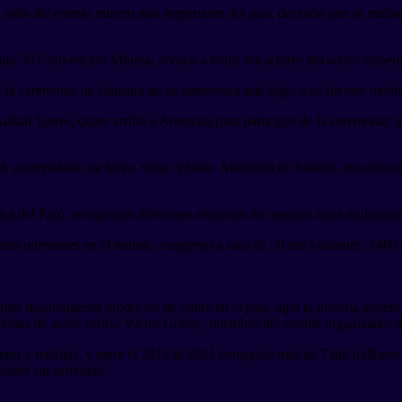
 sede del evento minero más importante del país, decisión que se trad
in 36 Convención Minera, invocó a todos los actores del sector minero 
a ceremonia de clausura de su antecesora que llegó a su fin este mediod
Aníbal Torres, quien arribó a Arequipa para participar de la ceremonia;
al, acompañado de luces, video y baile. Molienda de Sueños, encabezad
ca del Perú, recogiendo diferentes extractos de nuestras ricas tradicion
s relevantes en el mundo, congregó a más de 50 mil visitantes, 1400 s
do departamento productor de cobre en el país, aquí la minería genera 2
ones de soles, refirió Víctor Gobitz, miembro del comité organizador 
n y regalías, y entre el 2012 al 2021 consiguió más de 7 mil millones 
ades sin actividad.