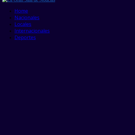
Facebook
Twitter
Linkedin
Youtube
Home
Nacionales
Locales
Internacionales
Deportes