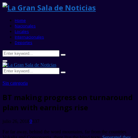
Home
Nacionales
Locales
Internacionales
Deportes
Search
Search
for:
Primary
Menu
Search
Search
for:
Sin categoria
BT making progress on turnaround
plan with earnings rise
julio 26, 2018
0
337
Far far away, behind the word mountains, far from the countries
Vokalia and Consonantia, there live the blind texts.
Separated they