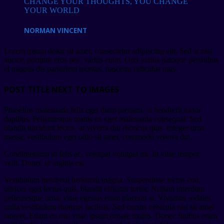
CHANGE YOUR THOUGHTS, YOU CHANGE
YOUR WORLD
NORMAN VINCENT
Lorem ipsum dolor sit amet, consectetur adipiscing elit. Sed at nisi
auctor, porttitor eros nec, varius enim. Orci varius natoque penatibus
et magnis dis parturient montes, nascetur ridiculus mus.
POST TITLE NEXT TO IMAGES
Phasellus malesuada felis eget diam pretium, ut hendrerit tortor
dapibus. Pellentesque mattis ex eget malesuada consequat. Sed
blandit tincidunt lectus, at viverra dui rhoncus quis. Integer urna
massa, vestibulum eget odio sit amet, commodo viverra dui.
Condimentum id felis ac, volutpat volutpat mi. In vitae tempor
velit. Donec et sagittis est.
Vestibulum hendrerit hendrerit magna. Suspendisse lectus erat,
ultrices eget lectus quis, blandit efficitur tortor. Nullam interdum
pellentesque urna, vitae egestas enim placerat at. Vivamus sodales
nulla vestibulum rhoncus facilisis. Sed cursus vehicula nisl sit amet
laoreet. Etiam eu nisl vitae ipsum ornare mollis. Donec finibus enim