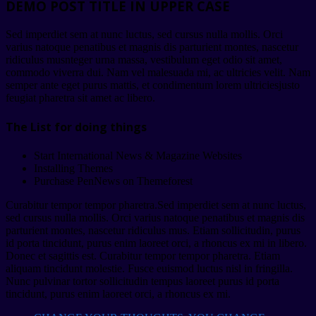
DEMO POST TITLE IN UPPER CASE
Sed imperdiet sem at nunc luctus, sed cursus nulla mollis. Orci
varius natoque penatibus et magnis dis parturient montes, nascetur
ridiculus musnteger urna massa, vestibulum eget odio sit amet,
commodo viverra dui. Nam vel malesuada mi, ac ultricies velit. Nam
semper ante eget purus mattis, et condimentum lorem ultriciesjusto
feugiat pharetra sit amet ac libero.
The List for doing things
Start International News & Magazine Websites
Installing Themes
Purchase PenNews on Themeforest
Curabitur tempor tempor pharetra.Sed imperdiet sem at nunc luctus,
sed cursus nulla mollis. Orci varius natoque penatibus et magnis dis
parturient montes, nascetur ridiculus mus. Etiam sollicitudin, purus
id porta tincidunt, purus enim laoreet orci, a rhoncus ex mi in libero.
Donec et sagittis est. Curabitur tempor tempor pharetra. Etiam
aliquam tincidunt molestie. Fusce euismod luctus nisl in fringilla.
Nunc pulvinar tortor sollicitudin tempus laoreet purus id porta
tincidunt, purus enim laoreet orci, a rhoncus ex mi.