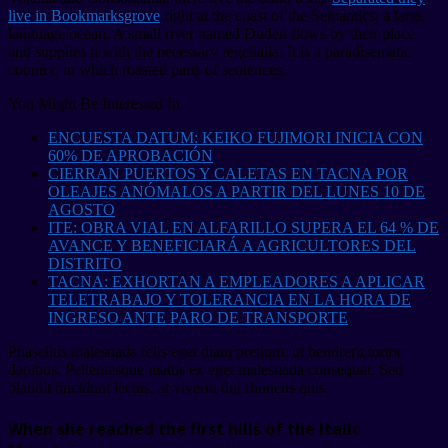
live in Bookmarksgrove
right at the coast of the Semantics, a large
language ocean. A small river named Duden flows by their place
and supplies it with the necessary regelialia. It is a paradisematic
country, in which roasted parts of sentences.
You Might Be Interested In
ENCUESTA DATUM: KEIKO FUJIMORI INICIA CON
60% DE APROBACIÓN
CIERRAN PUERTOS Y CALETAS EN TACNA POR
OLEAJES ANÓMALOS A PARTIR DEL LUNES 10 DE
AGOSTO
ITE: OBRA VIAL EN ALFARILLO SUPERA EL 64 % DE
AVANCE Y BENEFICIARÁ A AGRICULTORES DEL
DISTRITO
TACNA: EXHORTAN A EMPLEADORES A APLICAR
TELETRABAJO Y TOLERANCIA EN LA HORA DE
INGRESO ANTE PARO DE TRANSPORTE
Phasellus malesuada felis eget diam pretium, ut hendrerit tortor
dapibus. Pellentesque mattis ex eget malesuada consequat. Sed
blandit tincidunt lectus, at viverra dui rhoncus quis.
When she reached the first hills of the Italic