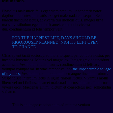
Mountains.
Phasellus malesuada felis eget diam pretium, ut hendrerit tortor
dapibus. Pellentesque mattis ex eget malesuada consequat. Sed
blandit tincidunt lectus, at viverra dui rhoncus quis. Integer urna
massa, vestibulum eget odio sit amet, commodo viverra
dui, condimentum id felis tempor velit.
FOR THE HAPPIEST LIFE, DAYS SHOULD BE
RIGOROUSLY PLANNED, NIGHTS LEFT OPEN
TO CHANCE.
Class aptent taciti sociosqu ad litora torquent per conubia nostra, per
inceptos himenaeos. Mauris vel magna ex. Integer gravida tincidunt
accumsan. Vestibulum nulla mauris, condimentum id felis ac,
volutpat volutpat mi. In vitae tempor velit of
the impenetrable foliage
of my trees.
Vestibulum commodo nulla eu augue tincidunt rutrum.
Suspendisse interdum lacus in ligula finibus luctus. Vivamus mollis
libero vel orci finibus, sit amet malesuada lectus aliquam. In auctor
viverra eros. Maecenas elit mi, dictum et consectetur nec, sollicitudin
sed arcu.
This is an image caption enim ad minima veniam.