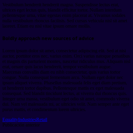
Vestibulum hendrerit hendrerit magna. Suspendisse lectus erat,
ultrices eget lectus quis, blandit efficitur tortor. Nullam interdum
pellentesque urna, vitae egestas enim placerat at. Vivamus sodales
nulla vestibulum rhoncus facilisis. Sed cursus vehicula nisl sit amet
laoreet. Etiam eu nisl vitae ipsum ornare mollis.
Boldly approach new sources of advice
Lorem ipsum dolor sit amet, consectetur adipiscing elit. Sed at nisi
auctor, porttitor eros nec, varius enim. Orci varius natoque penatibus
et magnis dis parturient montes, nascetur ridiculus mus. Aliquam nisl
erat, ornare quis lacus hendrerit, tempor vestibulum augue.
Maecenas convallis diam eu nibh consectetur, quis varius tortor
congue. Nulla consequat fermentum arcu. Nullam eget dolor nec
ipsum aliquet viverra. Phasellus malesuada felis eget diam pretium,
ut hendrerit tortor dapibus. Pellentesque mattis ex eget malesuada
consequat. Sed blandit tincidunt lectus, at viverra dui rhoncus quis.
Integer urna massa, vestibulum eget odio sit amet, commodo viverra
dui. Nam vel malesuada mi, ac ultricies velit. Nam semper ante eget
purus mattis, et condimentum lorem ultricies.
Equality
Industries
Retail
Publicación anterior