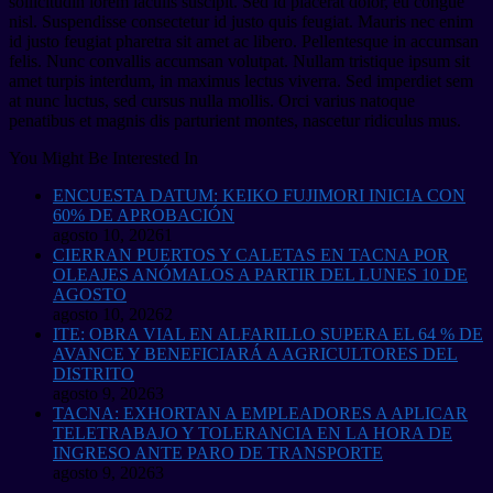
sollicitudin lorem iaculis suscipit. Sed id placerat dolor, eu congue
nisl. Suspendisse consectetur id justo quis feugiat. Mauris nec enim
id justo feugiat pharetra sit amet ac libero. Pellentesque in accumsan
felis. Nunc convallis accumsan volutpat. Nullam tristique ipsum sit
amet turpis interdum, in maximus lectus viverra. Sed imperdiet sem
at nunc luctus, sed cursus nulla mollis. Orci varius natoque
penatibus et magnis dis parturient montes, nascetur ridiculus mus.
You Might Be Interested In
ENCUESTA DATUM: KEIKO FUJIMORI INICIA CON
60% DE APROBACIÓN
agosto 10, 2026
1
CIERRAN PUERTOS Y CALETAS EN TACNA POR
OLEAJES ANÓMALOS A PARTIR DEL LUNES 10 DE
AGOSTO
agosto 10, 2026
2
ITE: OBRA VIAL EN ALFARILLO SUPERA EL 64 % DE
AVANCE Y BENEFICIARÁ A AGRICULTORES DEL
DISTRITO
agosto 9, 2026
3
TACNA: EXHORTAN A EMPLEADORES A APLICAR
TELETRABAJO Y TOLERANCIA EN LA HORA DE
INGRESO ANTE PARO DE TRANSPORTE
agosto 9, 2026
3