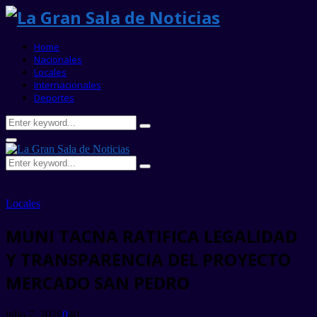
Home
Nacionales
Locales
Internacionales
Deportes
Search
Search
for:
Primary
Menu
Search
Search
for:
Locales
MUNI TACNA RATIFICA LEGALIDAD
Y TRANSPARENCIA DEL PROYECTO
MERCADO SAN PEDRO
julio 7, 2026
0
40