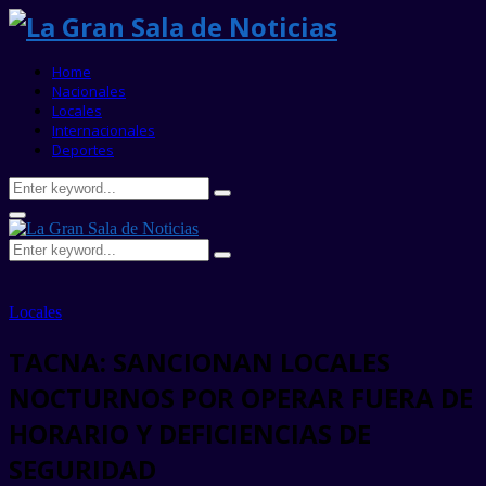
Home
Nacionales
Locales
Internacionales
Deportes
Search
Search
for:
Primary
Menu
Search
Search
for:
Locales
TACNA: SANCIONAN LOCALES
NOCTURNOS POR OPERAR FUERA DE
HORARIO Y DEFICIENCIAS DE
SEGURIDAD