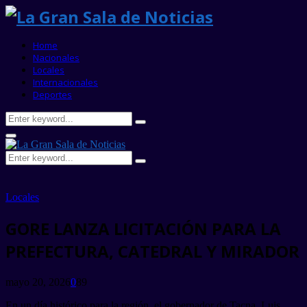
Home
Nacionales
Locales
Internacionales
Deportes
Search
Search
for:
Primary
Menu
Search
Search
for:
Locales
GORE LANZA LICITACIÓN PARA LA
PREFECTURA, CATEDRAL Y MIRADOR
mayo 20, 2026
0
89
En un día histórico para la región, el gobernador de Tacna, Luis