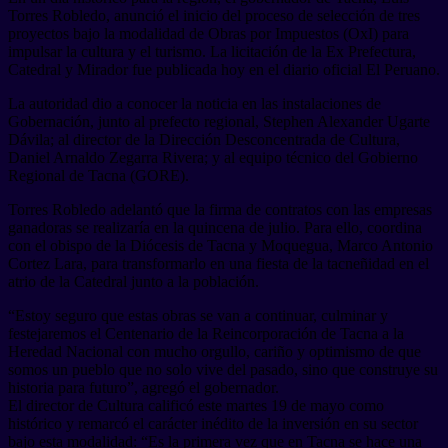
Torres Robledo, anunció el inicio del proceso de selección de tres
proyectos bajo la modalidad de Obras por Impuestos (OxI) para
impulsar la cultura y el turismo. La licitación de la Ex Prefectura,
Catedral y Mirador fue publicada hoy en el diario oficial El Peruano.
La autoridad dio a conocer la noticia en las instalaciones de
Gobernación, junto al prefecto regional, Stephen Alexander Ugarte
Dávila; al director de la Dirección Desconcentrada de Cultura,
Daniel Arnaldo Zegarra Rivera; y al equipo técnico del Gobierno
Regional de Tacna (GORE).
Torres Robledo adelantó que la firma de contratos con las empresas
ganadoras se realizaría en la quincena de julio. Para ello, coordina
con el obispo de la Diócesis de Tacna y Moquegua, Marco Antonio
Cortez Lara, para transformarlo en una fiesta de la tacneñidad en el
atrio de la Catedral junto a la población.
“Estoy seguro que estas obras se van a continuar, culminar y
festejaremos el Centenario de la Reincorporación de Tacna a la
Heredad Nacional con mucho orgullo, cariño y optimismo de que
somos un pueblo que no solo vive del pasado, sino que construye su
historia para futuro”, agregó el gobernador.
El director de Cultura calificó este martes 19 de mayo como
histórico y remarcó el carácter inédito de la inversión en su sector
bajo esta modalidad: “Es la primera vez que en Tacna se hace una