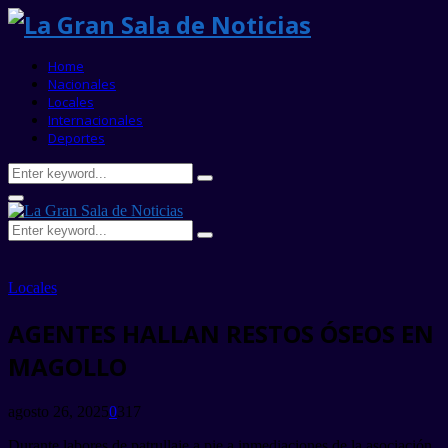
Home
Nacionales
Locales
Internacionales
Deportes
Search
Search
for:
Primary
Menu
Search
Search
for:
Locales
AGENTES HALLAN RESTOS ÓSEOS EN
MAGOLLO
agosto 26, 2025
0
317
Durante labores de patrullaje a pie a inmediaciones de la asociación