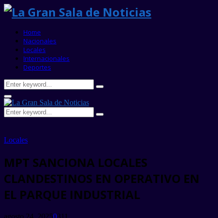
Home
Nacionales
Locales
Internacionales
Deportes
Search
Search
for:
Primary
Menu
Search
Search
for:
Locales
MPT SANCIONA LOCALES
CLANDESTINOS EN OPERATIVO EN
EL PARQUE INDUSTRIAL
agosto 24, 2025
0
311