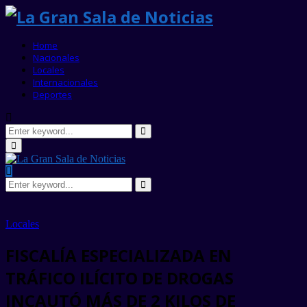
Home
Nacionales
Locales
Internacionales
Deportes
Search
for:
Search
Primary
Menu
Search
for:
Search
Locales
FISCALÍA ESPECIALIZADA EN
TRÁFICO ILÍCITO DE DROGAS
INCAUTÓ MÁS DE 2 KILOS DE