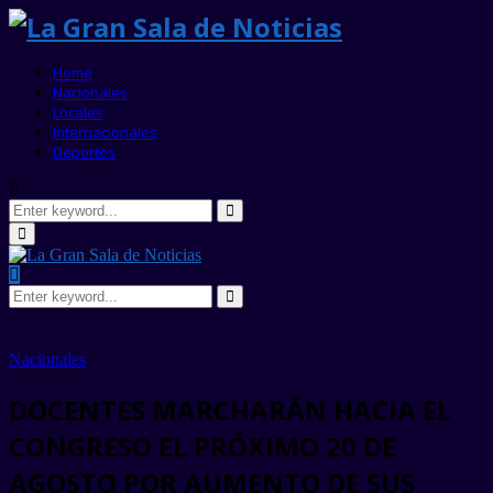
Home
Nacionales
Locales
Internacionales
Deportes
Search
for:
Search
Primary
Menu
Search
for:
Search
Nacionales
DOCENTES MARCHARÁN HACIA EL
CONGRESO EL PRÓXIMO 20 DE
AGOSTO POR AUMENTO DE SUS