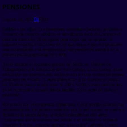
PENSIONES
agosto 14, 2025
0
331
Saldrán a las calles. Los profesores nombrados (activos, jubilados y
cesantes) de colegios públicos se movilizarán hacia el Congreso el
próximo miércoles 20 de agosto para exigir que se apruebe en
segunda votación el dictamen de ley que dispone que sus pensiones
sean equivalentes a la remuneración que percibe un maestro de la
primera escala magisterial (S/3.300).
Así lo anunció el secretario general del Sindicato Unitario de
Trabajadores en la Educación del Perú (Sutep), Lucio Castro, quien
afirmó que los docentes más ancianos son los que reciben las peores
pensiones del Estado. “Lamentablemente, si un maestro se jubila a
los 65 años, pasa a recibir entre S/ 400 y S/700, y estos montos hoy
ya no cubren ni la canasta básica familiar. Es un tema de justicia”,
manifestó.
Ese mismo día, el congresista fujimorista, César Revilla, solicitó una
reconsideración a la primera votación, por lo que cuando se vuelva a
debatir el dictamen de ley, se deberá cumplir con ello antes.
“Esperamos que desestimen ese pedido y se ratifique en segunda
votación. Por eso, estamos saliendo a las calles”, advirtió Castro.