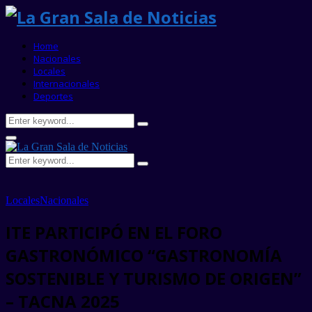
Home
Nacionales
Locales
Internacionales
Deportes
Search
Search
for:
Primary
Menu
Search
Search
for:
Locales
Nacionales
ITE PARTICIPÓ EN EL FORO
GASTRONÓMICO “GASTRONOMÍA
SOSTENIBLE Y TURISMO DE ORIGEN”
– TACNA 2025