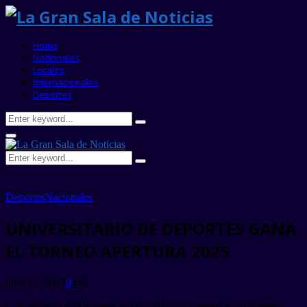
Home
Nacionales
Locales
Internacionales
Deportes
Search
Search
for:
Primary
Menu
Search
Search
for:
Deportes
Nacionales
UNIVERSITARIO DE DEPORTES GANA
EL TORNEO APERTURA 2025
julio 12, 2025
0
292
Universitario de Deportes se convirtió en el ganador del Torneo