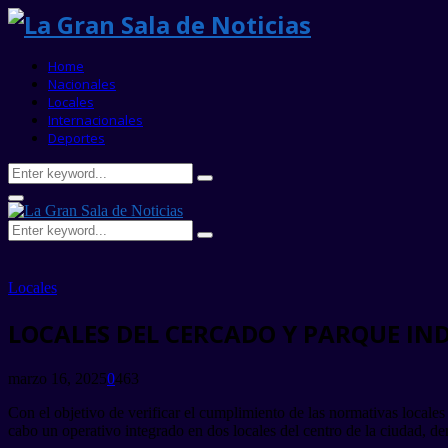
Home
Nacionales
Locales
Internacionales
Deportes
Search
Search
for:
Primary
Menu
Search
Search
for:
Locales
LOCALES DEL CERCADO Y PARQUE IN
marzo 16, 2025
0
463
Con el objetivo de verificar el cumplimiento de las normativas locales
cabo un operativo integrado en dos locales del centro de la ciudad, 