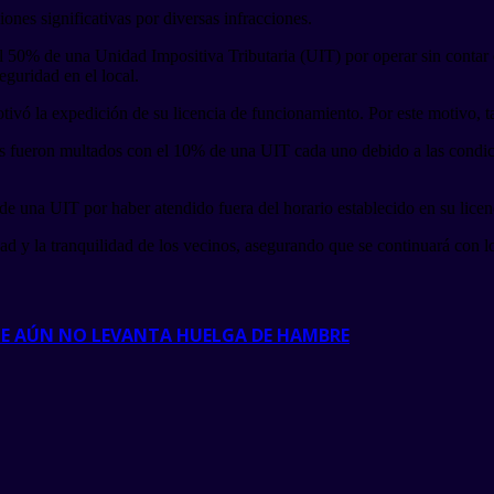
ones significativas por diversas infracciones.
el 50% de una Unidad Impositiva Tributaria (UIT) por operar sin contar
eguridad en el local.
e motivó la expedición de su licencia de funcionamiento. Por este motiv
sis fueron multados con el 10% de una UIT cada uno debido a las condici
 de una UIT por haber atendido fuera del horario establecido en su lice
y la tranquilidad de los vecinos, asegurando que se continuará con los 
E AÚN NO LEVANTA HUELGA DE HAMBRE