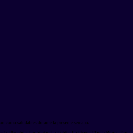
aron como saludables durante la presente semana.
ada, Planchón, Las Viejas, La Lobita, La Lisera, Playita Brava, Tres