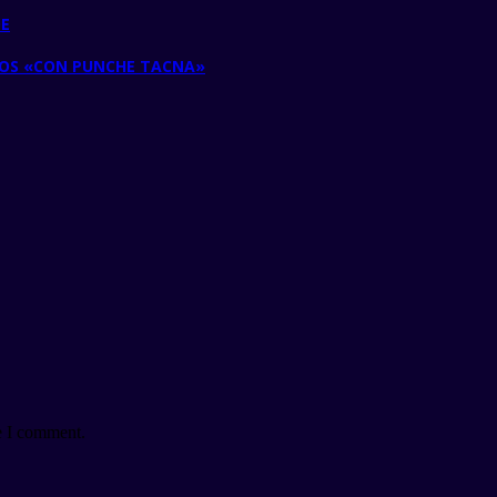
DE
TOS «CON PUNCHE TACNA»
e I comment.