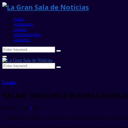
Home
Nacionales
Locales
Internacionales
Deportes
Search
Search
for:
Primary
Menu
Search
Search
for:
Locales
TACNA: SOLO DOCE PLAYAS CALIFI
febrero 2, 2025
0
668
De acuerdo a la última evaluación del estado situacional de las playa
El director ejecutivo de salud ambiental Juan Velásquez Revilla manif