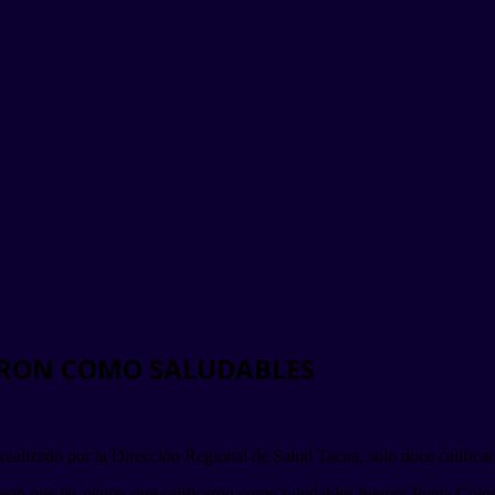
CARON COMO SALUDABLES
s realizado por la Dirección Regional de Salud Tacna, solo doce calific
estó que las playas que calificaron como saludables fueron: Punta Color