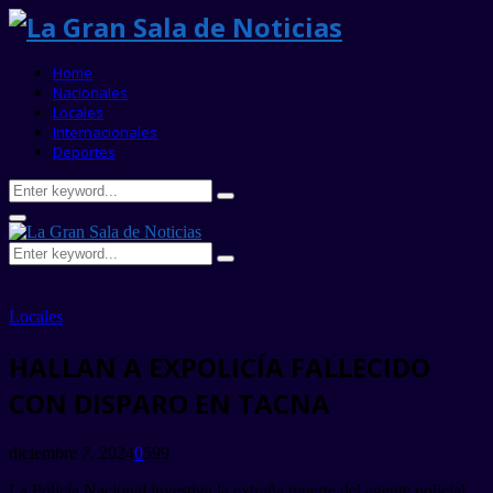
Home
Nacionales
Locales
Internacionales
Deportes
Search
Search
for:
Primary
Menu
Search
Search
for:
Locales
HALLAN A EXPOLICÍA FALLECIDO
CON DISPARO EN TACNA
diciembre 7, 2024
0
599
La Policía Nacional investiga la extraña muerte del agente policial