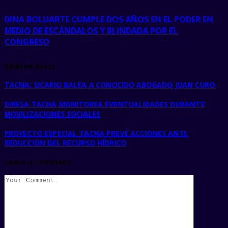
DINA BOLUARTE CUMPLE DOS AÑOS EN EL PODER EN
MEDIO DE ESCÁNDALOS Y BLINDADA POR EL
CONGRESO
Related posts
TACNA: SICARIO BALEA A CONOCIDO ABOGADO JUAN CURO
DIRESA TACNA MONITOREA EVENTUALIDADES DURANTE
MOVILIZACIONES SOCIALES
PROYECTO ESPECIAL TACNA PREVÉ ACCIONES ANTE
REDUCCIÓN DEL RECURSO HÍDRICO
Leave a Comment