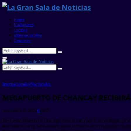
Home
Nacionales
Locales
Internacionales
Deportes
Search
Search
for:
Primary
Menu
Search
Search
for:
Internacionales
Nacionales
MEGAPUERTO DE CHANCAY RECIBIRÁ
noviembre 9, 2024
0
1052
El esperado Puerto de Chancay, desarrollado por Cosco Shipping Ports
una primera carga significativa: autos eléctricos provenientes de Shan