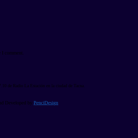
e I comment.
7.10 de Radio La Estación en la ciudad de Tacna.
 and Developed by
PenciDesign