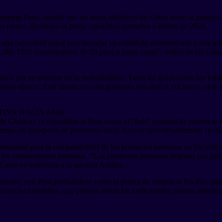
ipping Ports, detalló que los autos eléctricos de China serán la primer
dos meses, alcanzará su plena capacidad operativa a inicios de 2024.
n y una capacidad anual para manejar un millón de contenedores y seis 
,000 TEU [contenedores de 20 pies] a plena carga”, indicó de las Casas
aca por su enfoque en la sostenibilidad. Tanto las grúas como los vehíc
umana directa. Este diseño no solo garantiza una mayor eficiencia, sino
INA HACIA ASIA
to de Chancay es consolidar al Perú como el “hub” regional de comercio
tiempo de transporte de productos hacia Asia en aproximadamente 10 dí
ortunidad para la competitividad de los productos peruanos en los merca
 a los consumidores peruanos. “Los productos peruanos llegarán con pre
Casas en entrevista a la agencia Andina.
cano, con Perú perfilándose como la puerta de entrada al Pacífico para
rcancías brasileñas, que podrían evitar los tradicionales puertos atlán