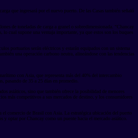
a carga que ingresará por el nuevo puerto. De las Casas también señaló
millones de toneladas de carga a granel o sobredimensionada. “Chancay
, lo cual supone una ventaja importante, ya que estos son los buques
ulos portuarios serán eléctricos y estarán equipados con un sistema
 también una operación carbono neutra, alineándose con las tendencias
 marítimo con Asia, que representa más del 40% del intercambio
as, pasando de 35 a 25 días en promedio.
dos asiáticos, sino que también ofrece la posibilidad de menores
cios más competitivos a sus mercados de destino, y los consumidores
 el comercio de Brasil con Asia. La estratégica ubicación del puerto
ticos y optar por Chancay como un puente hacia el mercado asiático.