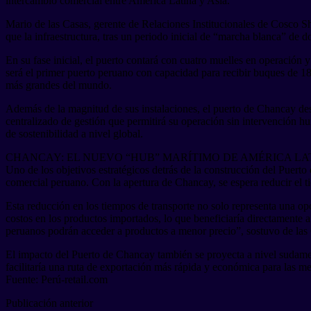
intercambio comercial entre América Latina y Asia.
Mario de las Casas, gerente de Relaciones Institucionales de Cosco Sh
que la infraestructura, tras un periodo inicial de “marcha blanca” de 
En su fase inicial, el puerto contará con cuatro muelles en operació
será el primer puerto peruano con capacidad para recibir buques de 18
más grandes del mundo.
Además de la magnitud de sus instalaciones, el puerto de Chancay dest
centralizado de gestión que permitirá su operación sin intervención h
de sostenibilidad a nivel global.
CHANCAY: EL NUEVO “HUB” MARÍTIMO DE AMÉRICA LAT
Uno de los objetivos estratégicos detrás de la construcción del Puer
comercial peruano. Con la apertura de Chancay, se espera reducir el 
Esta reducción en los tiempos de transporte no solo representa una op
costos en los productos importados, lo que beneficiaría directamente
peruanos podrán acceder a productos a menor precio”, sostuvo de las 
El impacto del Puerto de Chancay también se proyecta a nivel sudameri
facilitaría una ruta de exportación más rápida y económica para las me
Fuente: Perú-retail.com
Publicación anterior