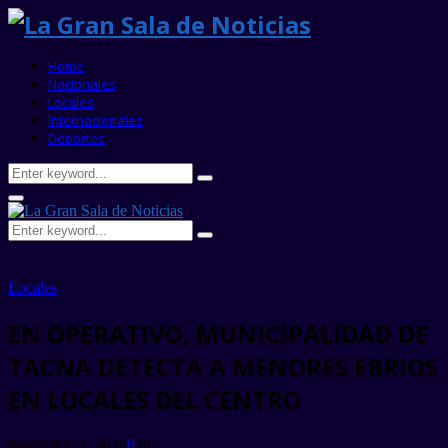
Home
Nacionales
Locales
Internacionales
Deportes
Search
Search
for:
Primary
Menu
Search
Search
for:
Locales
EN OPERATIVO, MUNICIPALIDAD DE
TACNA DETECTA A MENORES EBRIOS
EN LOCALES DEL CENTRO
noviembre 2, 2024
0
465