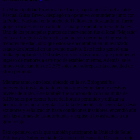
La Municipalidad Provincial de Tacna, bajo la gestión del alcalde
Pascual Güisa Bravo, desplegó un operativo contundente junto con
la Policía Nacional en la noche de Halloween, desatando un fuerte
golpe a locales del cercado de Tacna que operaban fuera de la ley.
Uno de los principales puntos de intervención fue el local “Majestic”
en la av. Gregorio Albarracín, que no solo permitía el ingreso de
menores de edad, sino que estos se encontraban en un avanzado
estado de ebriedad en un evento masivo. Este hecho generó una
multa ejemplar de 5,150 soles por violar las normas que prohíben el
ingreso de menores a este tipo de establecimientos. Además, se le
impuso otra sanción de 2,575 soles por sobrepasar la capacidad de
aforo permitida.
Mientras tanto, otro local ubicado en la av. Bolognesi fue
intervenido tras la alerta de vecinos que denunciaron excesivos
niveles de ruido. Este también fue sancionado con una multa de
5,150 soles por operar fuera del horario permitido y utilizar su
licencia de manera irregular. La falta de medidas de seguridad, desde
extintores y señalización hasta condiciones insalubres, encendió aún
más las alarmas de las autoridades y expuso a los asistentes a un
gran riesgo.
Este operativo, en la que también participaron la Unidad de Salud
Pública y la Subgerencia de Gestión de Riesgos de Desastres, dejó