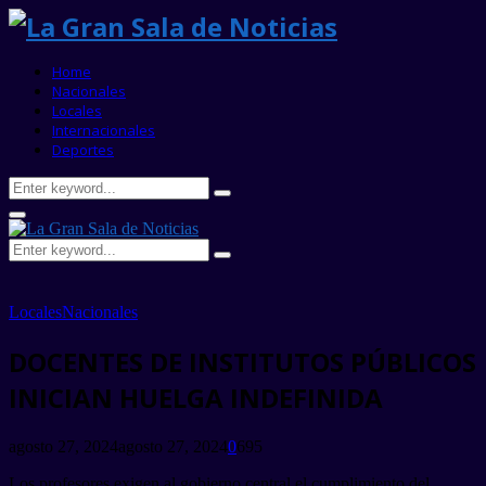
Home
Nacionales
Locales
Internacionales
Deportes
Search
Search
for:
Primary
Menu
Search
Search
for:
Locales
Nacionales
DOCENTES DE INSTITUTOS PÚBLICOS
INICIAN HUELGA INDEFINIDA
agosto 27, 2024
agosto 27, 2024
0
695
Los profesores exigen al gobierno central el cumplimiento del