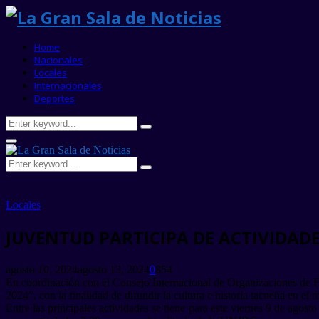
Home
Nacionales
Locales
Internacionales
Deportes
Search
Search
for:
Primary
Menu
Search
Search
for:
Locales
JUVENTUD PARTICIPA DE ACTIVIDADE
agosto 10, 2024
agosto 13, 2024
0
854
En coordinación con el Consejo Internacional de Organizaciones de Fes
2024”, con la finalidad de difundir la cultura e historia tacneña en el
Entre las principales actividades se tiene para este viernes 9 de agost