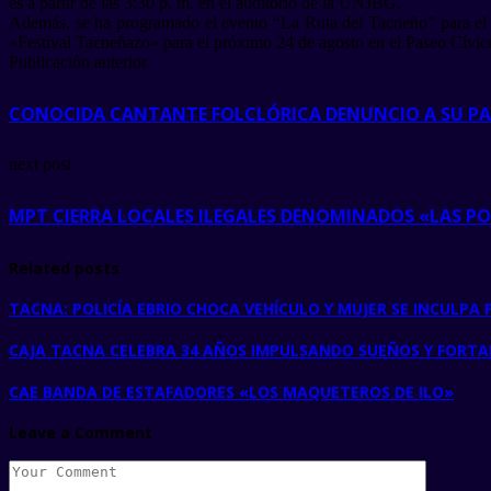
es a partir de las 3:30 p. m. en el auditorio de la UNJBG.
Además, se ha programado el evento “La Ruta del Tacneño” para el 17 
«Festival Tacneñazo» para el próximo 24 de agosto en el Paseo Cívico 
Publicación anterior
CONOCIDA CANTANTE FOLCLÓRICA DENUNCIO A SU PA
next post
MPT CIERRA LOCALES ILEGALES DENOMINADOS «LAS PO
Related posts
TACNA: POLICÍA EBRIO CHOCA VEHÍCULO Y MUJER SE INCULP
CAJA TACNA CELEBRA 34 AÑOS IMPULSANDO SUEÑOS Y FORTA
CAE BANDA DE ESTAFADORES «LOS MAQUETEROS DE ILO»
Leave a Comment