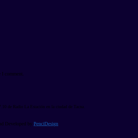
e I comment.
7.10 de Radio La Estación en la ciudad de Tacna.
 and Developed by
PenciDesign