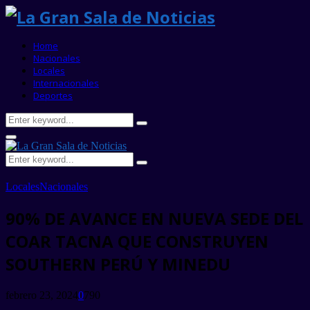
Home
Nacionales
Locales
Internacionales
Deportes
Search
Search
for:
Primary
Menu
Search
Search
for:
Locales
Nacionales
90% DE AVANCE EN NUEVA SEDE DEL
COAR TACNA QUE CONSTRUYEN
SOUTHERN PERÚ Y MINEDU
febrero 23, 2024
0
790