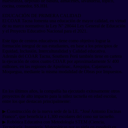
maestranza, depósito de basura, almacenes, lavandería, tópico,
cocina, comedor, SS.HH.
EDUCACIÓN DE PRIMERA CALIDAD
El COAR Tacna fomenta una educación de mayor calidad, en virtud
de su marco normativo: la Ley N° 28044 Ley General de Educación
y el Proyecto Educativo Nacional para el 2021.
Este tipo de centros educativos tiene como objetivo lograr la
formación integral de sus estudiantes, en base a los principios de
Equidad, Inclusión, Interculturalidad y Calidad educativa.
Además del COAR Tacna, Southern Perú también tiene en cartera
la ejecución de otros cuatro COAR por aproximadamente S/ 400
millones, en las regiones de Apurímac, Arequipa, Cajamarca,
Moquegua, mediante la misma modalidad de Obras por Impuestos.
En los últimos años, la compañía ha ejecutado exitosamente otros
proyectos de alto impacto para la niñez tacneña en edad escolar,
entre los que destacan principalmente:
▶ Construcción de la nueva sede de la I.E. “José Antonio Encinas
Franco”, que beneficia a 1,300 escolares del cono sur tacneño.
▶ Robótica Educativa con Metodología STEM (Ciencia,
Tecnología, Ingeniería, Matemáticas por su sigla en español) en