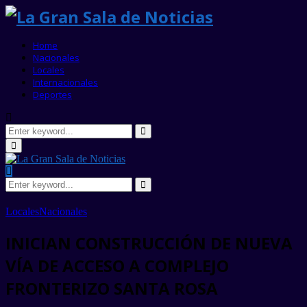
Home
Nacionales
Locales
Internacionales
Deportes
Search
for:
Search
Primary
Menu
Search
for:
Search
Locales
Nacionales
INICIAN CONSTRUCCIÓN DE NUEVA
VÍA DE ACCESO A COMPLEJO
FRONTERIZO SANTA ROSA