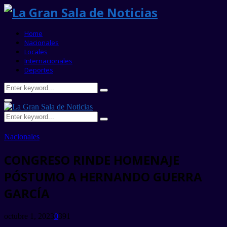
Home
Nacionales
Locales
Internacionales
Deportes
Search
Search
for:
Primary
Menu
Search
Search
for:
Nacionales
CONGRESO RINDE HOMENAJE
PÓSTUMO A HERNANDO GUERRA
GARCÍA
octubre 1, 2023
0
391