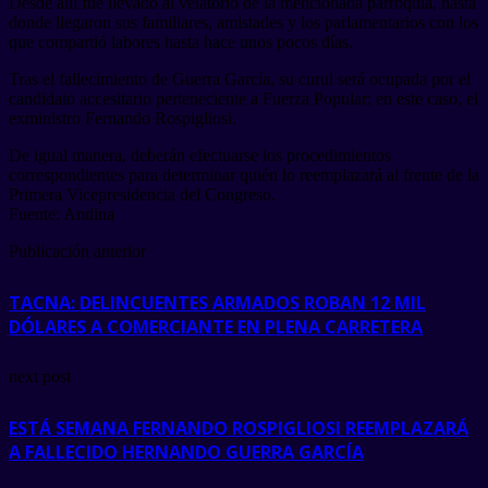
Desde allí fue llevado al velatorio de la mencionada parroquia, hasta
donde llegaron sus familiares, amistades y los parlamentarios con los
que compartió labores hasta hace unos pocos días.
Tras el fallecimiento de Guerra García, su curul será ocupada por el
candidato accesitario perteneciente a Fuerza Popular; en este caso, el
exministro Fernando Rospigliosi.
De igual manera, deberán efectuarse los procedimientos
correspondientes para determinar quién lo reemplazará al frente de la
Primera Vicepresidencia del Congreso.
Fuente: Andina
Publicación anterior
TACNA: DELINCUENTES ARMADOS ROBAN 12 MIL
DÓLARES A COMERCIANTE EN PLENA CARRETERA
next post
ESTÁ SEMANA FERNANDO ROSPIGLIOSI REEMPLAZARÁ
A FALLECIDO HERNANDO GUERRA GARCÍA