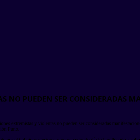
AS NO PUEDEN SER CONSIDERADAS M
ones extremistas y violentas no pueden ser consideradas manifestaciones
gión Puno.
nte por el trabajo profesional que por segundo día lo han llevado a cab