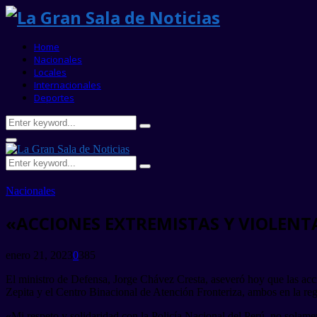
Home
Nacionales
Locales
Internacionales
Deportes
Search
Search
for:
Primary
Menu
Search
Search
for:
Nacionales
«ACCIONES EXTREMISTAS Y VIOLENT
enero 21, 2023
0
385
El ministro de Defensa, Jorge Chávez Cresta, aseveró hoy que las acci
Zepita y el Centro Binacional de Atención Fronteriza, ambos en la re
«Mi respeto y solidaridad con la Policía Nacional del Perú, no solame