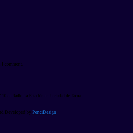
e I comment.
7.10 de Radio La Estación en la ciudad de Tacna.
 and Developed by
PenciDesign