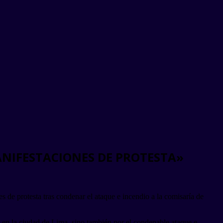
ANIFESTACIONES DE PROTESTA»
 de protesta tras condenar el ataque e incendio a la comisaría de
o en la ciudad de Lima, sino también por el condenable ataque e