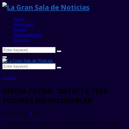
Home
Nacionales
Locales
Internacionales
Deportes
Search
Search
for:
Primary
Menu
Search
Search
for:
Locales
DIRESA TACNA: “DETECTA TRES
PISCINAS NO SALUDABLES”
enero 13, 2023
0
383
La Dirección Regional de Salud Tacna intensificará la vigilancia
sanitaria de piscinas públicas y privadas de uso colectivo, debido a