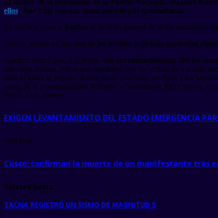
El titular de la Defensoría de la Policía Nacional, Máximo Ramír
ellos
, José Luis Soncco, quien pereció por quemaduras.
En declaraciones a
Andina
el también general de dicha institución di
Señaló, asimismo, que
dos de los heridos policiales presentan sign
Ramírez indicó que, a la fecha,
son aproximadamente 380 los agente
que estos utilizan, por lo que consideró que no se trata de marchas pací
Solo el lunes se registró la muerte de 17 civiles en Puno y los heri
salida de la presidenta Dina Boluarte, el adelanto de Elecciones y el c
Publicación anterior
EXIGEN LEVANTAMIENTO DEL ESTADO EMERGENCIA PAR
next post
Cusco: confirman la muerte de un manifestante tras e
Related posts
TACNA REGISTRÓ UN SISMO DE MAGNITUD 5