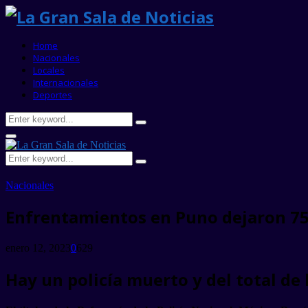
Home
Nacionales
Locales
Internacionales
Deportes
Search
Search
for:
Primary
Menu
Search
Search
for:
Nacionales
Enfrentamientos en Puno dejaron 75 
enero 12, 2023
0
629
Hay un policía muerto y del total de