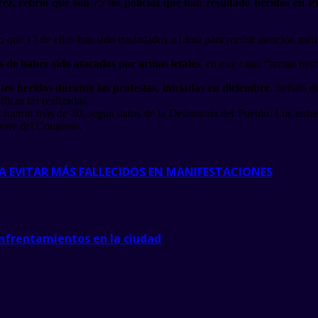
ez, refirió que son 75 los policías que han resultado heridos en P
jo que 17 de ellos han sido trasladados a Lima para recibir atención méd
os de haber sido atacados por armas letales
, en este caso, “armas hech
s heridos durante las protestas, iniciadas en diciembre
. Señaló q
ficas las realizadas.
dos fueron más de 40, según datos de la Defensoría del Pueblo. Los enfr
ierre del Congreso.
A EVITAR MÁS FALLECIDOS EN MANIFESTACIONES
nfrentamientos en la ciudad