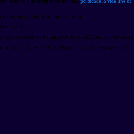
uno, desde el 6 de enero hasta la fecha,
perdiendo la vida uno de
ica, dada la gravedad de sus heridas, indicó.
izas”, reveló.
ue esto es producto de los ataques de los manifestantes y de las armas
entamientos se dan en medio de las protestas ciudadanas que exigen la