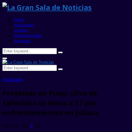
Home
Nacionales
Locales
Internacionales
Deportes
Search
Search
for:
Primary
Menu
Search
Search
for:
Nacionales
Protestas en Puno: cifra de
fallecidos se eleva a 17 por
enfrentamientos en Juliaca
enero 10, 2023
0
593