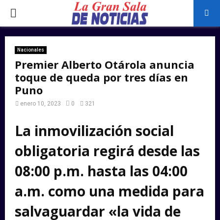
PRIMARY
MENU
Nacionales
Premier Alberto Otárola anuncia
toque de queda por tres días en
Puno
enero 10, 2023
0
321
La
inmovilización social
obligatoria
regirá desde las
08:00 p.m. hasta las 04:00
a.m. como una medida para
salvaguardar «la vida de