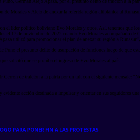
 Puno, Germán Alejo Apaza, por el presunto delito de traición a la patr
 de Morales y Alejo de anexar la referida región altiplánica al Runasu
on el líder político boliviano Evo Morales y otros. Así, tenemos que lo
de ellos el 17 de noviembre de 2022 cuando Evo Morales acompañado de G
aza utilizó para promocionar el plan de anexar su región a Runasur”, s
e Puno el presunto delito de usurpación de funciones luego de que este
l que solicitó que se prohíba el ingreso de Evo Morales al país.
 Cerrón de traición a la patria por un tuit con el siguiente mensaje: “
y evidente acción destinada a impulsar y orientar en sus seguidores una l
LOGO PARA PONER FIN A LAS PROTESTAS