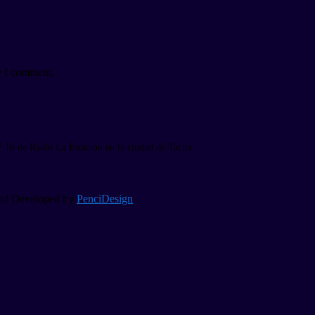
e I comment.
7.10 de Radio La Estación en la ciudad de Tacna.
 and Developed by
PenciDesign