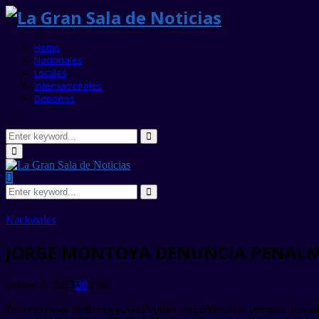
Home
Nacionales
Locales
Internacionales
Deportes
Search
for:
Search
Primary
Menu
Search
for:
Search
Nacionales
JORGE MONTOYA DENUNCIA PENALMEN
enero 6, 2023
0
341
El congresista de Renovación Popular Jorge Montoya presentó una denun