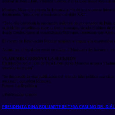
general de Perú Libre, Vladimir Cerrón; y el exgobernador regional de
Montoya Manrique plantea la denuncia a raíz de una supuesta intención
documento, “promover el socialismo del siglo XXI”.
“Todo ello corrobora la asociación delictiva del gobernador de Puno c
actividades proselitistas entre ambos personajes, siendo el último 
donde condecoraron al exmandatario boliviano, ceremonia que Alejo Ap
El vocero de Renovación Popular también le imputa a la exautoridad d
Asimismo, el legislador envió un oficio al Ministerio del Interior en e
VLADIMIR CERRÓN Y LA SECESIÓN
En relación con el líder de Perú Libre, Jorge Montoya acusa a Vladimir
secesión en el país”.
“Se desprende de esta publicación del referido líder político una clara 
nacional“, considera Montoya.
Fuente: La República
Publicación anterior
PRESIDENTA DINA BOLUARTE REITERA CAMINO DEL DIÁ