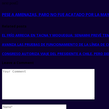
next post
PESE A AMENAZAS, PARO NO FUE ACATADO POR LA MA
Related posts
EL FRÍO ARRECIA EN TACNA Y MOQUEGUA: SENAMHI PREVÉ TE
AVANZA LAS PRUEBAS DE FUNCIONAMIENTO DE LA LÍNEA DE C
CONGRESO AUTORIZA VIAJE DEL PRESIDENTE A CHILE, PERO DE
Leave a Comment