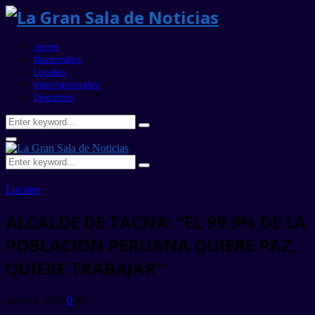
Home
Nacionales
Locales
Internacionales
Deportes
Search
Search
for:
Primary
Menu
Search
Search
for:
Locales
ALCALDE DE TACNA: “EL 99.9% DE LA
POBLACIÓN PERUANA QUIERE PAZ,
QUIERE TRABAJAR”
enero 4, 2023
0
503