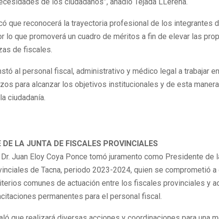
necesidades de los ciudadanos”, añadió Tejada LLerena.
ó que reconocerá la trayectoria profesional de los integrantes d
por lo que promoverá un cuadro de méritos a fin de elevar las pro
azas de fiscales.
nstó al personal fiscal, administrativo y médico legal a trabajar e
os para alcanzar los objetivos institucionales y de esta manera
la ciudadanía.
 DE LA JUNTA DE FISCALES PROVINCIALES
 Dr. Juan Eloy Coya Ponce tomó juramento como Presidente de l
vinciales de Tacna, periodo 2023-2024, quien se comprometió a 
iterios comunes de actuación entre los fiscales provinciales y a
citaciones permanentes para el personal fiscal.
ló que realizará diversas acciones y coordinaciones para una m