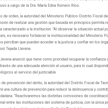
tuvo a cargo de la Dra. María Edna Romero Ríos.
o de orden, la autoridad del Ministerio Público-Distrito Fiscal d
visión de realizar una gestión que basada en principios permita r
 caracterizado a la institución. “Al observar la situación actual p
país, es necesario fortalecer la institucionalidad del Ministerio P
s perciban que pueden acceder a la justicia y confiar en los órg
cisó Tejada Llerena.
 Llerena anunció que tiene como prioridad recuperar la confianza 
 través de una adecuada atención al usuario, para lo cual dispond
ógicos al servicio del justiciable.
 de prevención del delito, la autoridad del Distrito Fiscal de Ta
 una cultura de prevención para reducir la delincuencia y contribu
udadana. “Reactivaremos las distintas comisiones de coordinaci
onal entre las instituciones del sistema de justicia, con la única p