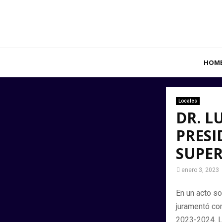
HOM
Locales
DR. L
PRESI
SUPER
enero 3, 2023
En un acto so
juramentó co
2023-2024. L