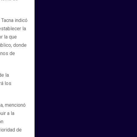
e Tacna indicó
establecer la
or la que
úblico, donde
anos de
de la
rá los
cna, mencionó
ir a la
ón
rioridad de