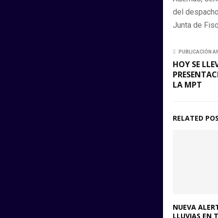
del despacho.
Junta de Fis
PUBLICACIÓN A
HOY SE LLE
PRESENTAC
LA MPT
RELATED PO
NUEVA ALER
LLUVIAS EN 