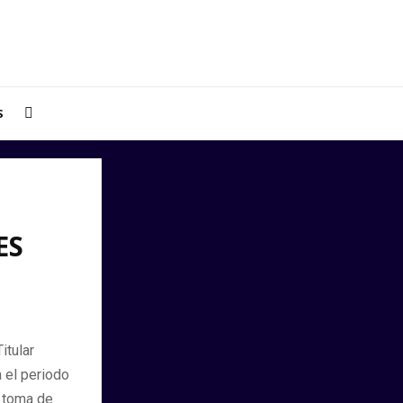
S
ES
itular
 el periodo
a toma de