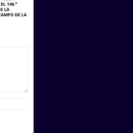
L 146.°
E LA
CAMPO DE LA