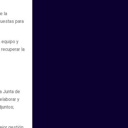
e la
puestas para
n equipo y
 recuperar la
a Junta de
elaborar y
djuntos;
ejor gestión