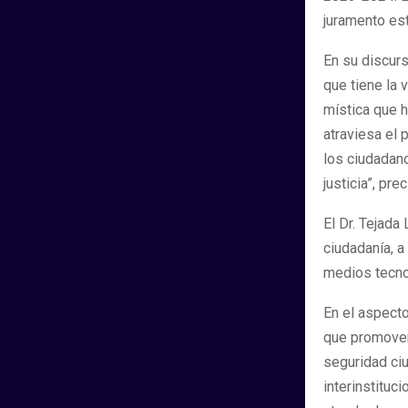
juramento es
En su discurs
que tiene la 
mística que ha
atraviesa el 
los ciudadano
justicia”, pre
El Dr. Tejada
ciudadanía, a
medios tecnol
En el aspecto
que promoverá
seguridad ci
interinstituci