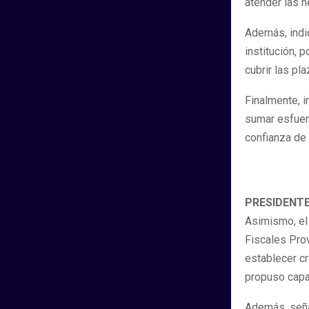
atender las 
Además, indic
institución, 
cubrir las pl
Finalmente, i
sumar esfuerz
confianza de 
PRESIDENTE
Asimismo, el
Fiscales Pro
establecer cr
propuso capa
Además, seña