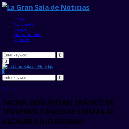
Home
Nacionales
Locales
Internacionales
Deportes
Search
for:
Search
Primary
Menu
Search
for:
Search
Locales
TACNA: DENUNCIAN TRÁFICO DE
TERRENOS Y PAGO DE COIMAS AL
ALCALDE JULIO MEDINA