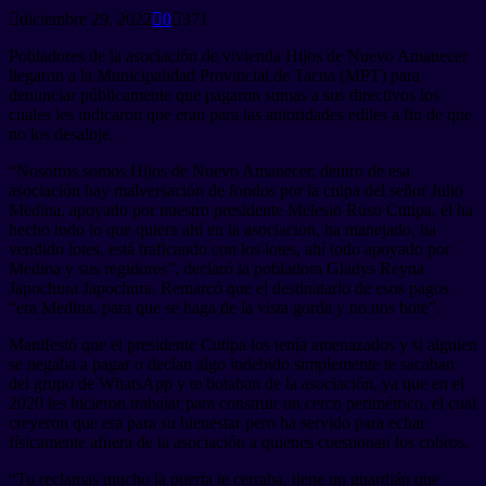
diciembre 29, 2022
0
371
Pobladores de la asociación de vivienda Hijos de Nuevo Amanecer
llegaron a la Municipalidad Provincial de Tacna (MPT) para
denunciar públicamente que pagaron sumas a sus directivos los
cuales les indicaron que eran para las autoridades ediles a fin de que
no los desaloje.
“Nosotros somos Hijos de Nuevo Amanecer, dentro de esa
asociación hay malversación de fondos por la culpa del señor Julio
Medina, apoyado por nuestro presidente Melesio Ruso Cutipa, él ha
hecho todo lo que quiera ahí en la asociación, ha manejado, ha
vendido lotes, está traficando con los lotes, ahí todo apoyado por
Medina y sus regidores”, declaró la pobladora Gladys Reyna
Japochura Japochura. Remarcó que el destinatario de esos pagos
“era Medina, para que se haga de la vista gorda y no nos bote”.
Manifestó que el presidente Cutipa los tenía amenazados y si alguien
se negaba a pagar o decían algo indebido simplemente te sacaban
del grupo de WhatsApp y te botaban de la asociación, ya que en el
2020 les hicieron trabajar para construir un cerco perimétrico, el cual
creyeron que era para su bienestar pero ha servido para echar
físicamente afuera de la asociación a quienes cuestionan los cobros.
“Tu reclamas mucho la puerta te cerraba, tiene un guardián que