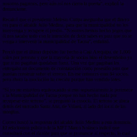
nosotros pagamos, pero aún así nos cierra la puerta”, explicó la
denunciante.
Recalcó que el presidente Melesio Cutipa aseguraba que el dinero
era para el alcalde Julio Medina, para que la municipalidad no los
intervenga y recupere el predio. “Nosotros hemos hecho pagos que
él nos sacaba todo con la intención de decir sabes es para que no se
venga a intervenir la municipalidad de Tacna”, enfatizó.
Preció que el último depósito fue hecho a Caja Arequipa, de 1,000
soles por persona y que la mayoría de socios hizo el desembolso ya
que si no pagaban quedaban fuera. Una vez que pagaban les
entregaba un documento de constatación como posesión para que
puedan construir sobre el terreno. En ese entonces eran 84 socios,
pero ahora la asociación ha crecido porque han vendido lotes.
“Sí yo me estuviera equivocando si esto supuestamente le pertenece
a la Municipalidad de Tacna porque no han hecho nada por
recuperar este terreno”, se preguntó la exsocia. El terreno se ubica
detrás del mercado Santa Ana, de Viñani, al lado del local de las
monjitas.
Correo buscó la respuesta del alcalde Julio Medina a esta denuncia.
El relacionista público de la MPT Marco Nolasco indicó que
consultará con el alcalde para que se pronuncie al respecto, lo cual