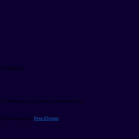
e I comment.
7.10 de Radio La Estación en la ciudad de Tacna.
 and Developed by
PenciDesign