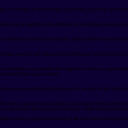
ro y el Consejo de Ministros que se ha llevado a cabo hoy ha discutido 
presidenta de la República, Dina Boluarte, ha contemplado: educación, l
s económicas concretas que ayudarán a utilizar saldos devueltos durante
nformar al país en qué consisten estas medidas que van a favorecer el b
e la Comisión de Constitución del Congreso de convocar a especialistas
 jefa de Estado viaje al exterior.
da mínima presentada hoy al Ejecutivo por la Comisión de Alto Nivel An
cutivo, expresado en las palabras de la señora presidenta constitucio
en reorganización del Despacho Presidencial”, resaltó Otárola Peñarand
tado concreto y que permite afianzar el discurso central anticorrupción