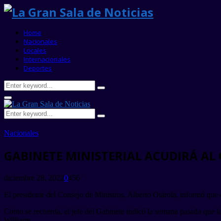
Home
Nacionales
Locales
Internacionales
Deportes
Search
Search
for:
Primary
Menu
Search
Search
for:
Nacionales
GABINETE MINISTERIAL ACUDIRÁ AL 
diciembre 28, 2022
0
456
El presidente del Consejo de Ministros, Alberto Otárola, informó que 
Como se recuerda, el jefe del Gabinete indicó la semana pasada que la 
Williams.