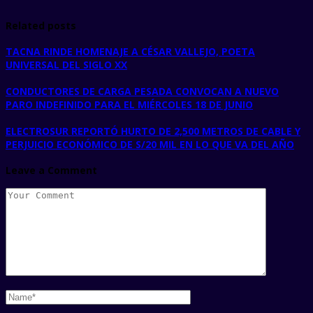
Related posts
TACNA RINDE HOMENAJE A CÉSAR VALLEJO, POETA
UNIVERSAL DEL SIGLO XX
CONDUCTORES DE CARGA PESADA CONVOCAN A NUEVO
PARO INDEFINIDO PARA EL MIÉRCOLES 18 DE JUNIO
ELECTROSUR REPORTÓ HURTO DE 2,500 METROS DE CABLE Y
PERJUICIO ECONÓMICO DE S/20 MIL EN LO QUE VA DEL AÑO
Leave a Comment