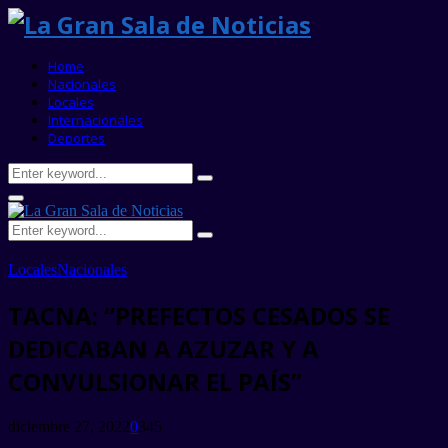
Home
Nacionales
Locales
Internacionales
Deportes
Search
Search
for:
Primary
Menu
Search
Search
for:
Locales
Nacionales
TACNA: “PREFECTOS CESADOS SE
DEDICABAN A AZUZAR Y A
CONVULSIONAR EL PAÍS”
diciembre 27, 2022
0
345