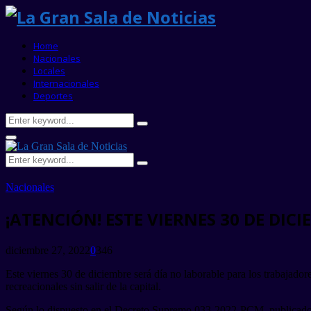
Home
Nacionales
Locales
Internacionales
Deportes
Search
Search
for:
Primary
Menu
Search
Search
for:
Nacionales
¡ATENCIÓN! ESTE VIERNES 30 DE DIC
diciembre 27, 2022
0
346
Este viernes 30 de diciembre será día no laborable para los trabajador
recreacionales sin salir de la capital.
Según lo dispuesto en el Decreto Supremo 033-2022-PCM, publicado con