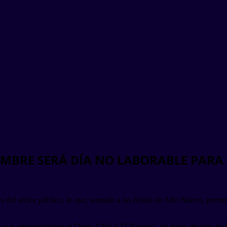
IEMBRE SERÁ DÍA NO LABORABLE PARA
es del sector público, lo que, sumado a las fiestas de Año Nuevo, permit
 anterioridad en el Diario Oficial El Peruano, las horas dejadas de l