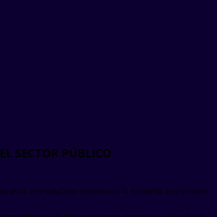
 EL SECTOR PÚBLICO
irá un fin de semana largo propicio para la realización de actividades
aborar durante el 30 de diciembre serán compensadas en los diez días