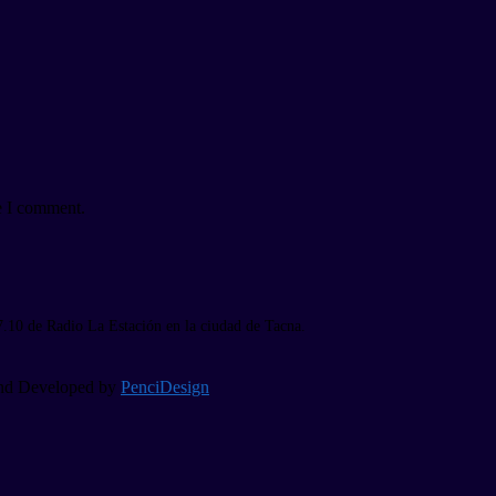
e I comment.
7.10 de Radio La Estación en la ciudad de Tacna.
 and Developed by
PenciDesign