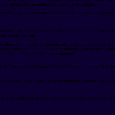
e cada entidad pública, en función a sus propias necesidades.
doptarán las medidas necesarias para garantizar la provisión de aquellos 
acogerse a este día no laborable, previo acuerdo entre el empleador y su
erdo, decidirá el empleador.
 de salubridad, limpieza y saneamiento, electricidad, agua, desagüe, ga
aslado de valores y expendio de víveres y alimentos; están facultadas par
 fin de garantizar los servicios a la comunidad.
 asimismo, días no laborables el lunes 2 de mayo, el viernes 24 de junio
s feriados ordinarios, crean fines de semana largos propicios para la pr
s días no laborables son decretados por el Gobierno. Los feriados son d