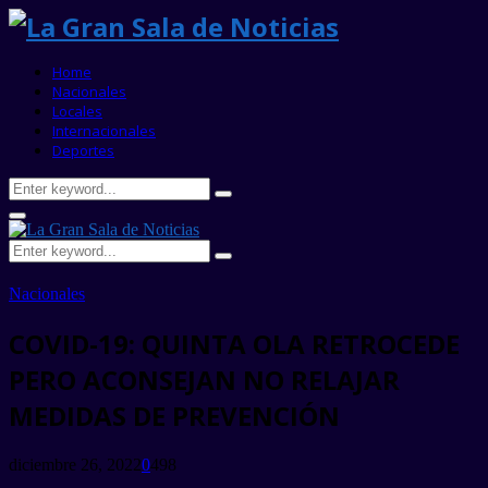
Home
Nacionales
Locales
Internacionales
Deportes
Search
Search
for:
Primary
Menu
Search
Search
for:
Nacionales
COVID-19: QUINTA OLA RETROCEDE
PERO ACONSEJAN NO RELAJAR
MEDIDAS DE PREVENCIÓN
diciembre 26, 2022
0
498