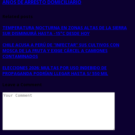
AÑOS DE ARRESTO DOMICILIARIO
Related posts
TEMPERATURA NOCTURNA EN ZONAS ALTAS DE LA SIERRA
SUR DISMINUIRÁ HASTA -15°C DESDE HOY
CHILE ACUSA A PERÚ DE “INFECTAR” SUS CULTIVOS CON
MOSCA DE LA FRUTA Y EXIGE CÁRCEL A CAMIONES
CONTAMINADOS
ELECCIONES 2026: MULTAS POR USO INDEBIDO DE
PROPAGANDA PODRÍAN LLEGAR HASTA S/ 550 MIL
Leave a Comment